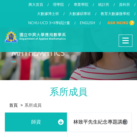
興大首頁
理學院
專業學院
統計所
資科所
/
/
/
/
/
大數據博士班
大數據碩專班
教育大數據微學程
/
/
/
NCHU-UCD 3+X學碩計畫
ENGLISH
/
/
系所成員
首頁
系所成員
師資
林致平先生紀念專題講座