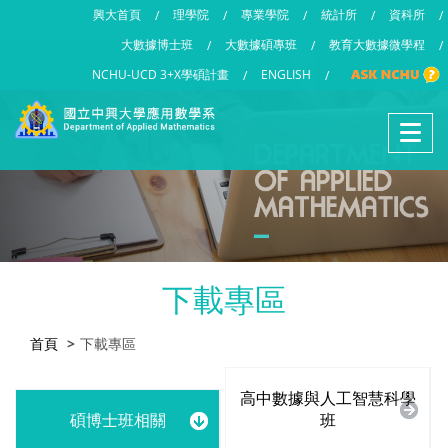
興大首頁
理學院
專業學院
統計所
資科所
/
/
/
/
/
大數據博士班
大數據碩專班
教育大數據微學程
/
/
/
NCHU-UCD 3+X學碩計畫
ENGLISH
/
/
下載專區
首頁
下載專區
高中數據與人工智慧科學
碩博士班相關
班