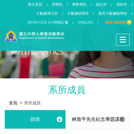
興大首頁
理學院
專業學院
統計所
資科所
/
/
/
/
/
大數據博士班
大數據碩專班
教育大數據微學程
/
/
/
NCHU-UCD 3+X學碩計畫
ENGLISH
/
/
系所成員
首頁
系所成員
師資
林致平先生紀念專題講座