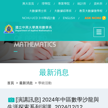
興大首頁
理學院
專業學院
統計所
資科所
/
/
/
/
/
大數據博士班
大數據碩專班
教育大數據微學程
/
/
/
NCHU-UCD 3+X學碩計畫
ENGLISH
/
/
最新消息
首頁
最新消息
學術活動
[演講訊息] 2024年中區數學沙龍與
生涯探索系列演講_2024/12/12