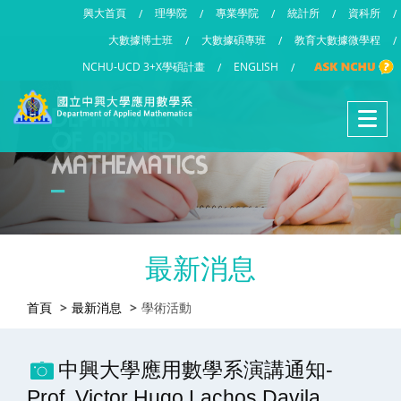
興大首頁
理學院
專業學院
統計所
資科所
/
/
/
/
/
大數據博士班
大數據碩專班
教育大數據微學程
/
/
/
NCHU-UCD 3+X學碩計畫
ENGLISH
/
/
最新消息
首頁
最新消息
學術活動
中興大學應用數學系演講通知-
Prof. Victor Hugo Lachos Davila