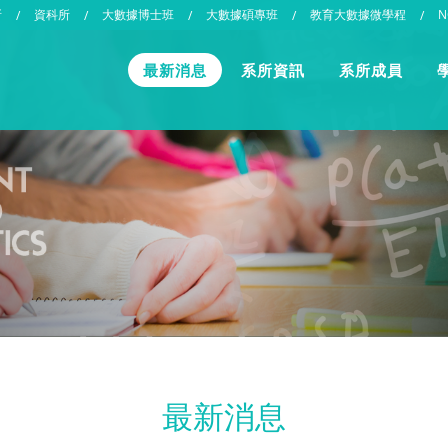
所
資科所
大數據博士班
大數據碩專班
教育大數據微學程
N
/
/
/
/
/
最新消息
系所資訊
系所成員
最新消息