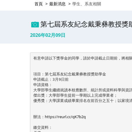
首頁
最新消息
學生、系友相關
第七屆系友紀念戴秉彝教授獎
2026年02月09日
有意申請以下獎學金的同學，請於申請截止日期前，將相關資
項目：第七屆系友紀念戴秉彝教授獎助學金

申請截止：3月9日前

申請資格：

大學部學生繼續就讀本校應數所、統計所或資料科學與資訊
傑出獎：大學部學生提前一學期以上完成學業者；

優秀獎：大學課業成績畢業排名在前百分之五十；以家境清
https://reurl.cc/qK7b2q
辦法：
繳交資料：
