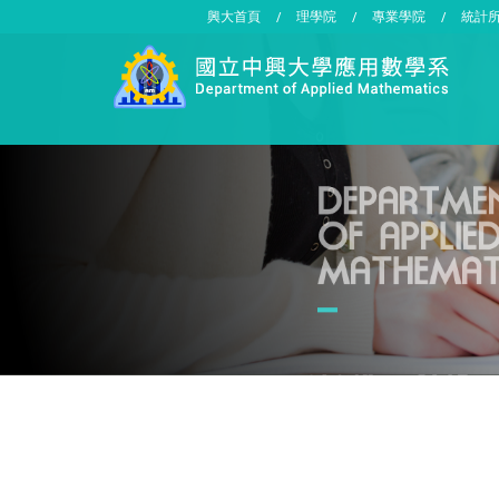
興大首頁
理學院
專業學院
統計
/
/
/