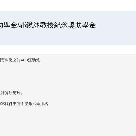
助學金/郭鏡冰教授紀念獎助學金
料繳交給408江助教

計算研究所。

寒條件申請不受限成績排名。
