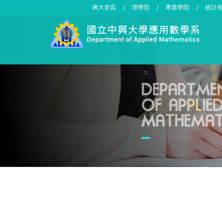
興大首頁
理學院
專業學院
統計
/
/
/