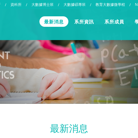
所
資科所
大數據博士班
大數據碩專班
教育大數據微學程
N
/
/
/
/
/
最新消息
系所資訊
系所成員
最新消息