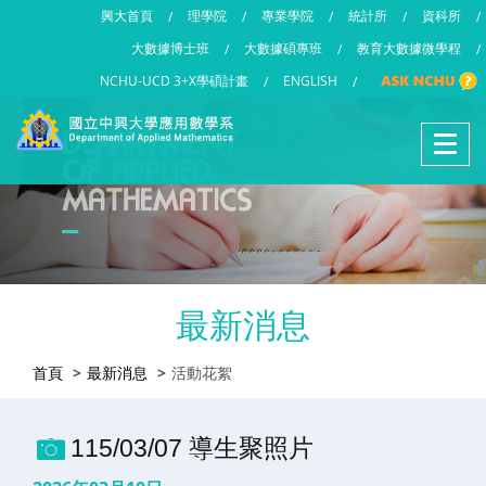
興大首頁
理學院
專業學院
統計所
資科所
/
/
/
/
/
大數據博士班
大數據碩專班
教育大數據微學程
/
/
/
NCHU-UCD 3+X學碩計畫
ENGLISH
/
/
最新消息
首頁
最新消息
活動花絮
115/03/07 導生聚照片