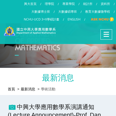
興大首頁
理學院
專業學院
統計所
資科所
/
/
/
/
/
大數據博士班
大數據碩專班
教育大數據微學程
/
/
/
NCHU-UCD 3+X學碩計畫
ENGLISH
/
/
最新消息
首頁
最新消息
學術活動
中興大學應用數學系演講通知
(Lecture Announcement)-Prof. Dan