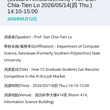
Chia-Tien Lo 2026/05/14(四 Thu.)
14:10-15:00
2026年05月12日
演講者(Speaker)：Prof. Dan Chia-Tien Lo
學校名稱/服務單位(Affiliation)：Department of Computer
Science, Kennesaw (Formerly Southern Polytechnic) State
University
演講題目(Title)：How CS Graduate Students Can Become
Competitive in the AI Era Job Market
演講時間(Time)：2026/05/14(四 Thu.) 14:10-15:00
演講地點(Venue)：資訊科學大樓414室 (Room 414,
Information Science Building)