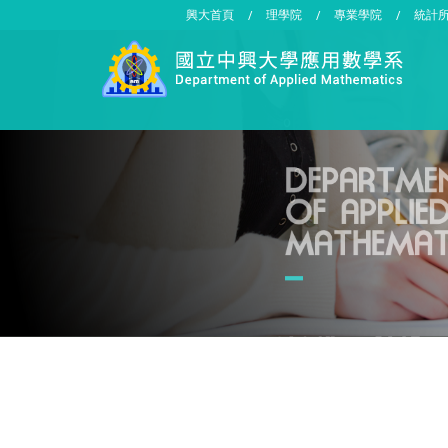
興大首頁
理學院
專業學院
統計
/
/
/