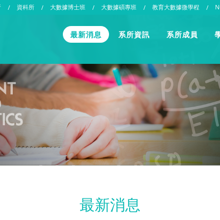
所
資科所
大數據博士班
大數據碩專班
教育大數據微學程
N
/
/
/
/
/
最新消息
系所資訊
系所成員
最新消息