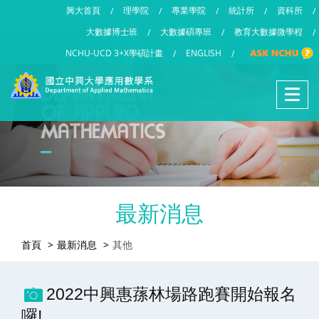
興大首頁
理學院
專業學院
統計所
資科所
/
/
/
/
/
大數據博士班
大數據碩專班
教育大數據微學程
/
/
/
NCHU-UCD 3+X學碩計畫
ENGLISH
/
/
最新消息
首頁
最新消息
其他
2022中興惠蓀林場路跑賽開始報名
囉!