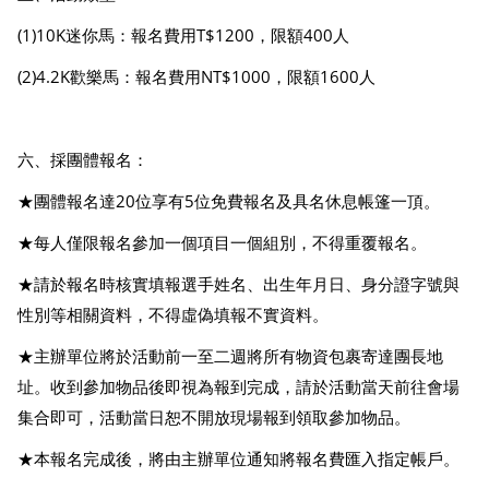
(1)10K迷你馬：報名費用T$1200，限額400人
(2)4.2K歡樂馬：報名費用NT$1000，限額1600人
六、採團體報名：
★團體報名達20位享有5位免費報名及具名休息帳篷一頂。
★每人僅限報名參加一個項目一個組別，不得重覆報名。
★請於報名時核實填報選手姓名、出生年月日、身分證字號與
性別等相關資料，不得虛偽填報不實資料。
★主辦單位將於活動前一至二週將所有物資包裹寄達團長地
址。收到參加物品後即視為報到完成，請於活動當天前往會場
集合即可，活動當日恕不開放現場報到領取參加物品。
★本報名完成後，將由主辦單位通知將報名費匯入指定帳戶。