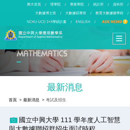
興大首頁
理學院
專業學院
統計所
資科所
/
/
/
/
/
大數據博士班
大數據碩專班
教育大數據微學程
/
/
/
NCHU-UCD 3+X學碩計畫
ENGLISH
/
/
最新消息
首頁
最新消息
考試及招生
國立中興大學 111 學年度人工智慧
與大數據聯招群招生面試時程