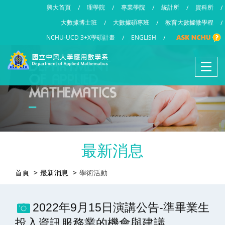
興大首頁
理學院
專業學院
統計所
資科所
/
/
/
/
/
大數據博士班
大數據碩專班
教育大數據微學程
/
/
/
NCHU-UCD 3+X學碩計畫
ENGLISH
/
/
最新消息
首頁
最新消息
學術活動
2022年9月15日演講公告-準畢業生
投入資訊服務業的機會與建議