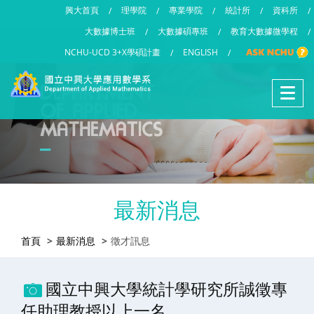
興大首頁
理學院
專業學院
統計所
資科所
/
/
/
/
/
大數據博士班
大數據碩專班
教育大數據微學程
/
/
/
NCHU-UCD 3+X學碩計畫
ENGLISH
/
/
最新消息
首頁
最新消息
徵才訊息
國立中興大學統計學研究所誠徵專
任助理教授以上一名