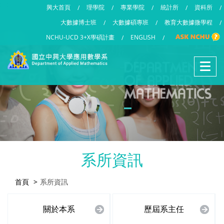
00
興大首頁
理學院
專業學院
統計所
資科所
/
/
/
/
/
大數據博士班
大數據碩專班
教育大數據微學程
/
/
/
NCHU-UCD 3+X學碩計畫
ENGLISH
/
/
系所資訊
首頁
系所資訊
關於本系
歷屆系主任