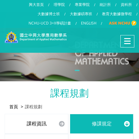
興大首頁
理學院
專業學院
統計所
資科所
/
/
/
/
/
大數據博士班
大數據碩專班
教育大數據微學程
/
/
/
NCHU-UCD 3+X學碩計畫
ENGLISH
/
/
課程規劃
首頁
課程規劃
課程資訊
修課規定