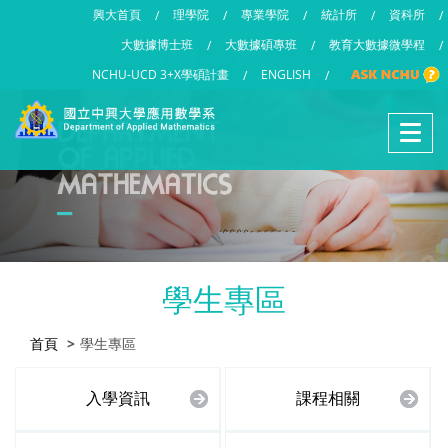
興大首頁
理學院
專業學院
統計所
資科所
/
/
/
/
/
大數據博士班
大數據碩專班
教育大數據微學程
/
/
/
NCHU-UCD 3+X學碩計畫
ENGLISH
/
/
學生專區
首頁
學生專區
入學資訊
課程相關