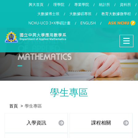
興大首頁
理學院
專業學院
統計所
資科所
/
/
/
/
/
大數據博士班
大數據碩專班
教育大數據微學程
/
/
/
NCHU-UCD 3+X學碩計畫
ENGLISH
/
/
學生專區
首頁
學生專區
入學資訊
課程相關