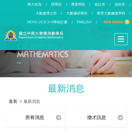
興大首頁
理學院
專業學院
統計所
資科所
/
/
/
/
/
大數據博士班
大數據碩專班
教育大數據微學程
/
/
/
NCHU-UCD 3+X學碩計畫
ENGLISH
/
/
最新消息
首頁
最新消息
所有消息
徵才訊息