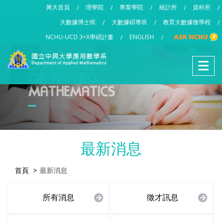
興大首頁
理學院
專業學院
統計所
資科所
/
/
/
/
/
大數據博士班
大數據碩專班
教育大數據微學程
/
/
/
NCHU-UCD 3+X學碩計畫
ENGLISH
/
/
最新消息
首頁
最新消息
所有消息
徵才訊息