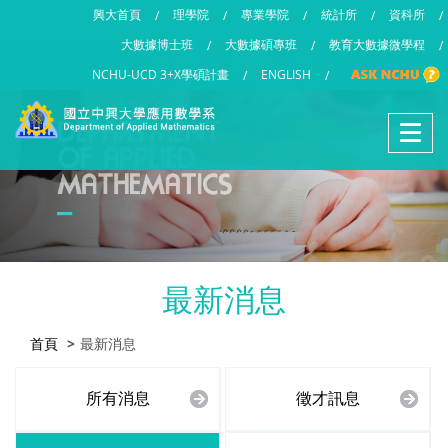
興大首頁
理學院
專業學院
統計所
資科所
/
/
/
/
/
大數據博士班
大數據碩專班
教育大數據微學程
/
/
/
NCHU-UCD 3+X學碩計畫
ENGLISH
/
/
最新消息
首頁
最新消息
所有消息
徵才訊息