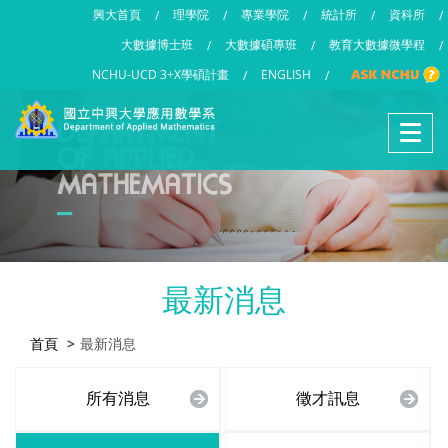
興大首頁
理學院
專業學院
統計所
資科所
/
/
/
/
/
大數據博士班
大數據碩專班
教育大數據微學程
/
/
/
NCHU-UCD 3+X學碩計畫
ENGLISH
/
/
最新消息
首頁
最新消息
所有消息
徵才訊息