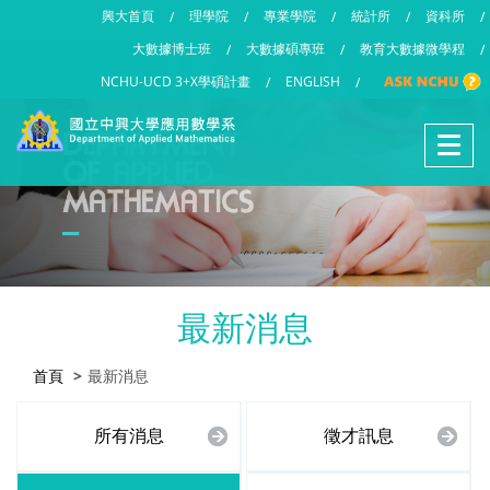
興大首頁
理學院
專業學院
統計所
資科所
/
/
/
/
/
大數據博士班
大數據碩專班
教育大數據微學程
/
/
/
NCHU-UCD 3+X學碩計畫
ENGLISH
/
/
最新消息
首頁
最新消息
所有消息
徵才訊息