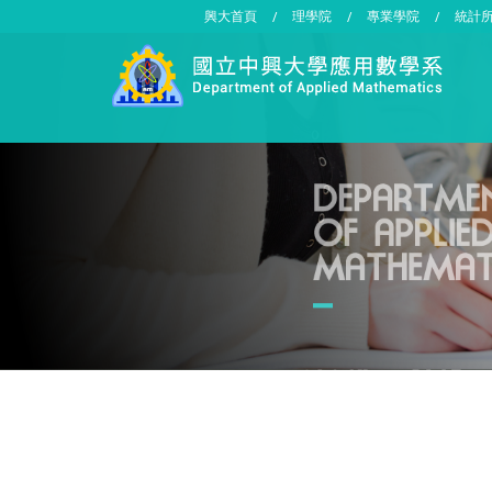
興大首頁
理學院
專業學院
統計
/
/
/