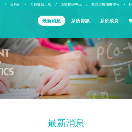
所
資科所
大數據博士班
大數據碩專班
教育大數據微學程
N
/
/
/
/
/
最新消息
系所資訊
系所成員
最新消息