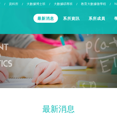
所
資科所
大數據博士班
大數據碩專班
教育大數據微學程
N
/
/
/
/
/
最新消息
系所資訊
系所成員
最新消息