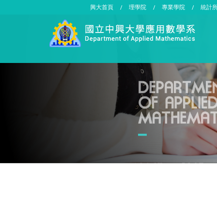
興大首頁
理學院
專業學院
統計
/
/
/