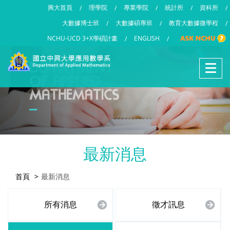
興大首頁
理學院
專業學院
統計所
資科所
/
/
/
/
/
大數據博士班
大數據碩專班
教育大數據微學程
/
/
/
NCHU-UCD 3+X學碩計畫
ENGLISH
/
/
最新消息
首頁
最新消息
所有消息
徵才訊息